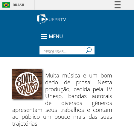
BRASIL
Simplifique!
Comunica BR
Participe
MENU
Acesso à informação
Legislação
Canais
Muita música e um bom
dedo de prosa! Nesta
produção, cedida pela TV
Unesp, bandas autorais
de diversos gêneros
apresentam seus trabalhos e contam
ao público um pouco mais das suas
trajetórias.