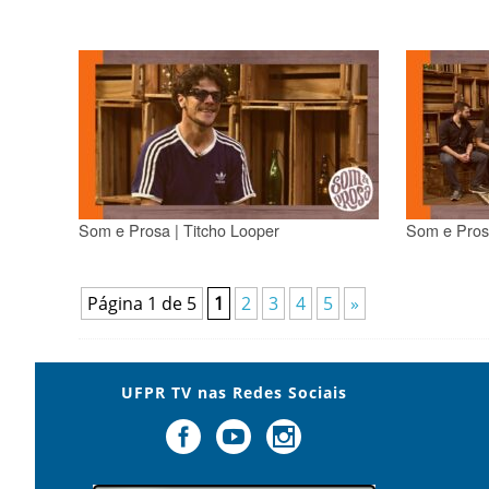
Som e Prosa | Titcho Looper
Som e Prosa
Página 1 de 5
1
2
3
4
5
»
UFPR TV nas Redes Sociais