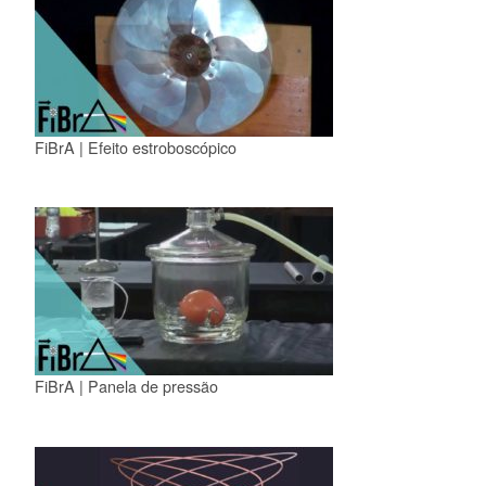
FiBrA | Efeito estroboscópico
FiBrA | Panela de pressão