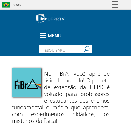
BRASIL
Simplifique!
Comunica BR
Participe
MENU
Acesso à informação
Legislação
Canais
No FiBrA, você aprende
física brincando! O projeto
de extensão da UFPR é
voltado para professores
e estudantes dos ensinos
fundamental e médio que aprendem,
com experimentos didáticos, os
mistérios da física!