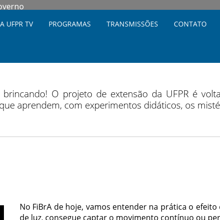
Governo
A UFPR TV
PROGRAMAS
TRANSMISSÕES
CONTATO
a brincando! O projeto de extensão da UFPR é volt
ue aprendem, com experimentos didáticos, os mistéri
No FiBrA de hoje, vamos entender na prática o efeit
de luz, consegue captar o movimento contínuo ou per