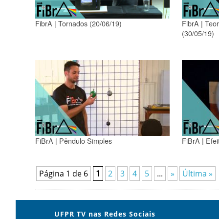
FibrA | Tornados (20/06/19)
FibrA | Teor
(30/05/19)
FiBrA | Pêndulo Simples
FiBrA | Efe
Página 1 de 6
1
2
3
4
5
...
»
Última »
UFPR TV nas Redes Sociais