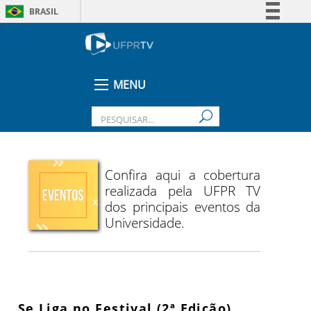
BRASIL
Simplifique!
Comunica BR
Participe
MENU
Acesso à informação
Legislação
Canais
Confira aqui a cobertura
realizada pela UFPR TV
dos principais eventos da
Universidade.
Se Liga no Festival (2ª Edição)