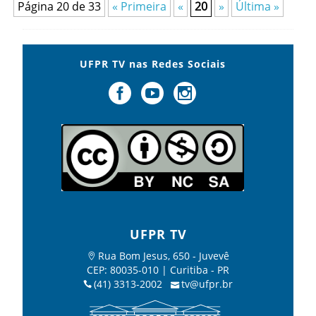
Página 20 de 33
« Primeira
«
20
»
Última »
UFPR TV nas Redes Sociais
UFPR TV
Rua Bom Jesus, 650 - Juvevê
CEP: 80035-010 | Curitiba - PR
(41) 3313-2002
tv@ufpr.br