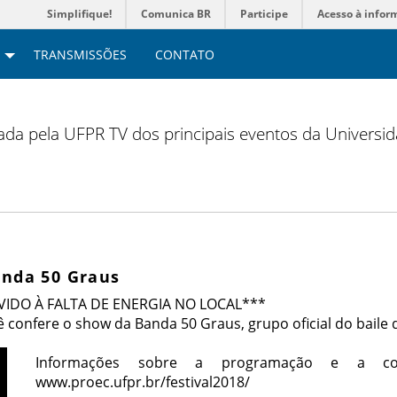
Simplifique!
Comunica BR
Participe
Acesso à infor
TRANSMISSÕES
CONTATO
zada pela UFPR TV dos principais eventos da Universi
anda 50 Graus
IDO À FALTA DE ENERGIA NO LOCAL***
ê confere o show da Banda 50 Graus, grupo oficial do baile 
Informações sobre a programação e a co
www.proec.ufpr.br/festival2018/