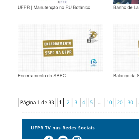
UFPR | Manutenção no RU Botânico
Banho de L
Encerramento da SBPC
Balanço da
Página 1 de 33
1
2
3
4
5
...
10
20
30
UFPR TV nas Redes Sociais