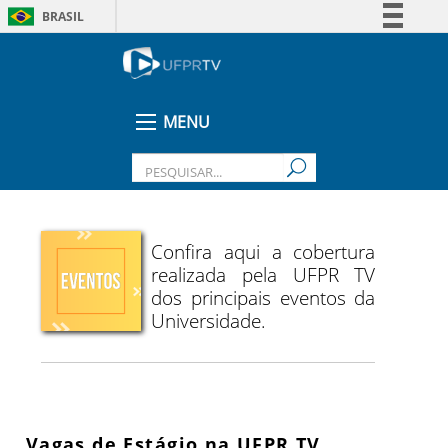
BRASIL
Simplifique!
Comunica BR
Participe
MENU
Acesso à informação
Legislação
Canais
Confira aqui a cobertura
realizada pela UFPR TV
dos principais eventos da
Universidade.
Vagas de Estágio na UFPR TV