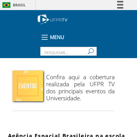
BRASIL
Simplifique!
Comunica BR
Participe
MENU
Acesso à informação
Legislação
Canais
Confira aqui a cobertura
realizada pela UFPR TV
dos principais eventos da
Universidade.
Agência Espacial Brasileira na escola