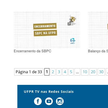
Encerramento da SBPC
Balanço da
Página 1 de 33
1
2
3
4
5
...
10
20
30
UFPR TV nas Redes Sociais