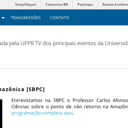
Simplifique!
Comunica BR
Participe
Acesso à infor
TRANSMISSÕES
CONTATO
zada pela UFPR TV dos principais eventos da Universi
mazônica [SBPC]
Entrevistamos na SBPC o Professor Carlos Afons
Ciências sobre o ponto de não retorno na Amazônia
programação completa aqui
.