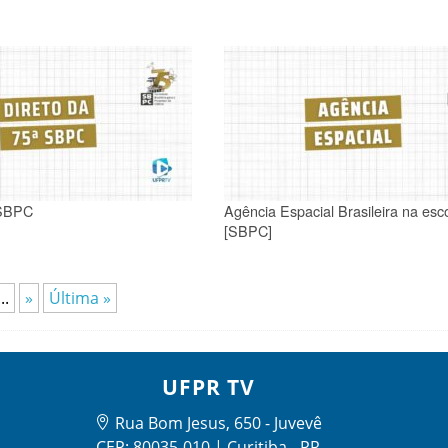
 SBPC
Agência Espacial Brasileira na esc
[SBPC]
...
»
Última »
UFPR TV
Rua Bom Jesus, 650 - Juvevê
CEP: 80035-010 | Curitiba - PR