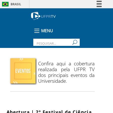
BRASIL
Simplifique!
Comunica BR
Participe
MENU
Acesso à informação
Legislação
Canais
Confira aqui a cobertura
realizada pela UFPR TV
dos principais eventos da
Universidade.
Abertura | 2º Festival de Ciência,