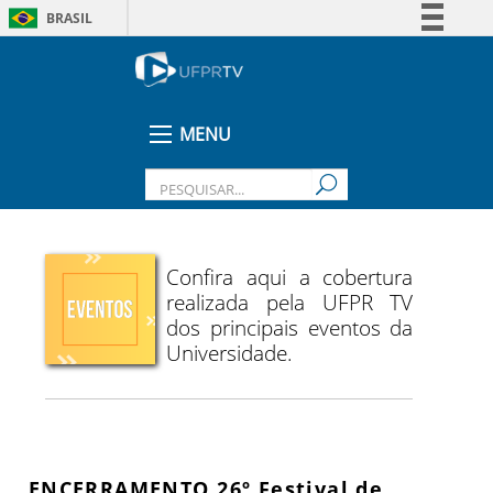
BRASIL
Simplifique!
Comunica BR
Participe
MENU
Acesso à informação
Legislação
Canais
Confira aqui a cobertura
realizada pela UFPR TV
dos principais eventos da
Universidade.
ENCERRAMENTO 26º Festival de