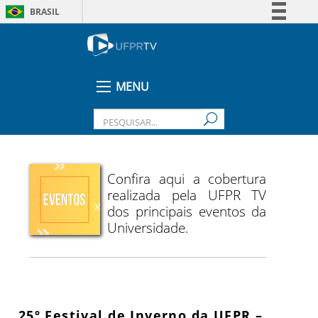
BRASIL
Simplifique!
Comunica BR
Participe
MENU
Acesso à informação
Legislação
Canais
Confira aqui a cobertura
realizada pela UFPR TV
dos principais eventos da
Universidade.
25º Festival de Inverno da UFPR –