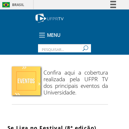
BRASIL
Simplifique!
Comunica BR
Participe
MENU
Acesso à informação
Legislação
Canais
Confira aqui a cobertura
realizada pela UFPR TV
dos principais eventos da
Universidade.
Se Liga no Festival (8ª edição)