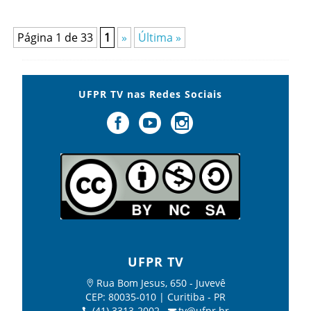
Página 1 de 33
1
»
Última »
UFPR TV nas Redes Sociais
UFPR TV
Rua Bom Jesus, 650 - Juvevê
CEP: 80035-010 | Curitiba - PR
(41) 3313-2002
tv@ufpr.br