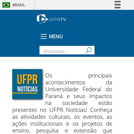
BRASIL
Simplifique!
Comunica BR
Participe
MENU
Acesso à informação
Legislação
Canais
Os principais
acontecimentos da
Universidade Federal do
Paraná e seus impactos
na sociedade estão
presentes no UFPR Notícias! Conheça
as atividades culturais, os eventos, as
ações institucionais e os projetos de
ensino, pesquisa e extensão que