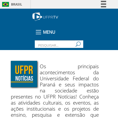
BRASIL
Simplifique!
Comunica BR
Participe
MENU
Acesso à informação
Legislação
Canais
Os principais
acontecimentos da
Universidade Federal do
Paraná e seus impactos
na sociedade estão
presentes no UFPR Notícias! Conheça
as atividades culturais, os eventos, as
ações institucionais e os projetos de
ensino, pesquisa e extensão que