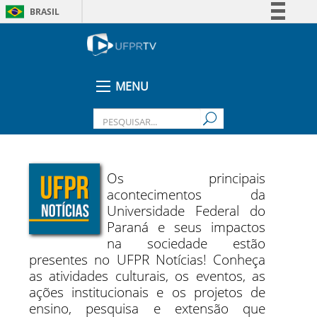
BRASIL
Simplifique!
Comunica BR
Participe
MENU
Acesso à informação
Legislação
Canais
Os principais
acontecimentos da
Universidade Federal do
Paraná e seus impactos
na sociedade estão
presentes no UFPR Notícias! Conheça
as atividades culturais, os eventos, as
ações institucionais e os projetos de
ensino, pesquisa e extensão que