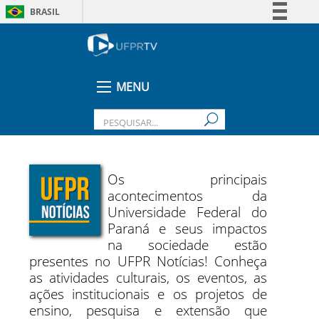
BRASIL
Simplifique!
Comunica BR
Participe
MENU
Acesso à informação
Legislação
Canais
Os principais
acontecimentos da
Universidade Federal do
Paraná e seus impactos
na sociedade estão
presentes no UFPR Notícias! Conheça
as atividades culturais, os eventos, as
ações institucionais e os projetos de
ensino, pesquisa e extensão que