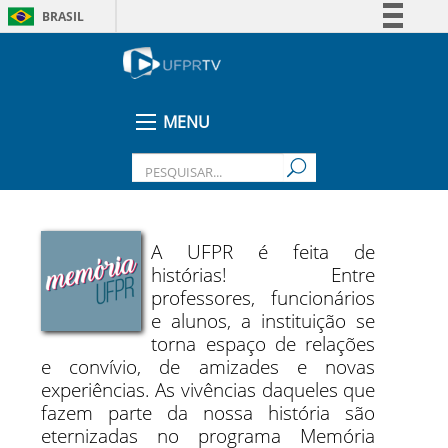
BRASIL
Simplifique!
Comunica BR
Participe
MENU
Acesso à informação
Legislação
Canais
A UFPR é feita de
histórias! Entre
professores, funcionários
e alunos, a instituição se
torna espaço de relações
e convívio, de amizades e novas
experiências. As vivências daqueles que
fazem parte da nossa história são
eternizadas no programa Memória