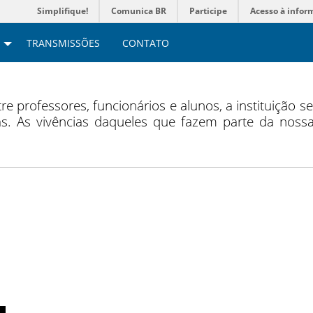
Simplifique!
Comunica BR
Participe
Acesso à infor
TRANSMISSÕES
CONTATO
tre professores, funcionários e alunos, a instituição s
s. As vivências daqueles que fazem parte da nossa