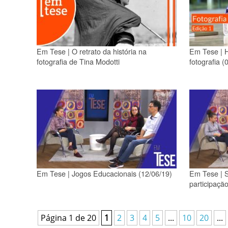
Em Tese | O retrato da história na
Em Tese | H
fotografia de Tina Modotti
fotografia (
Em Tese | Jogos Educacionais (12/06/19)
Em Tese | S
participaçã
Página 1 de 20
1
2
3
4
5
...
10
20
...