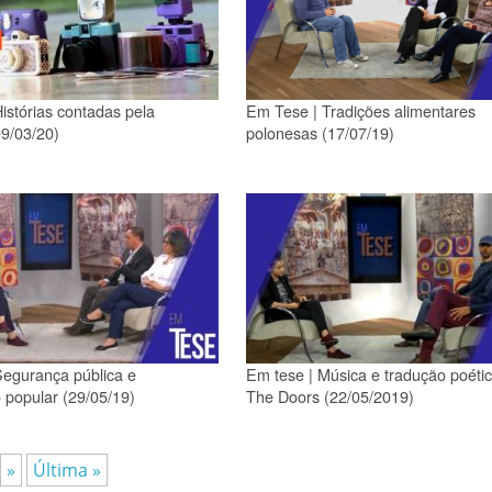
istórias contadas pela
Em Tese | Tradições alimentares
09/03/20)
polonesas (17/07/19)
egurança pública e
Em tese | Música e tradução poéti
o popular (29/05/19)
The Doors (22/05/2019)
»
Última »