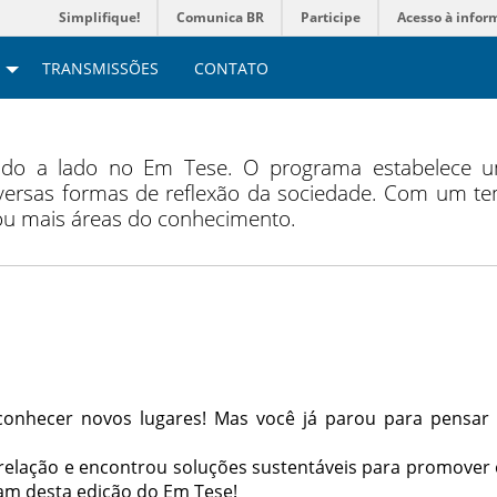
Simplifique!
Comunica BR
Participe
Acesso à infor
TRANSMISSÕES
CONTATO
lado a lado no Em Tese. O programa estabelece u
ersas formas de reflexão da sociedade. Com um tem
 ou mais áreas do conhecimento.
e conhecer novos lugares! Mas você já parou para pensa
 relação e encontrou soluções sustentáveis para promove
pam desta edição do Em Tese!