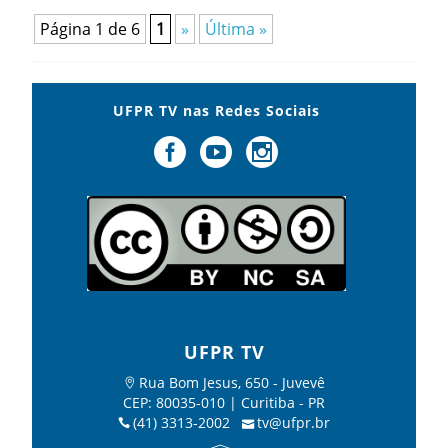
Página 1 de 6
1
»
Última »
UFPR TV nas Redes Sociais
UFPR TV
Rua Bom Jesus, 650 - Juvevê
CEP: 80035-010 | Curitiba - PR
(41) 3313-2002
tv@ufpr.br