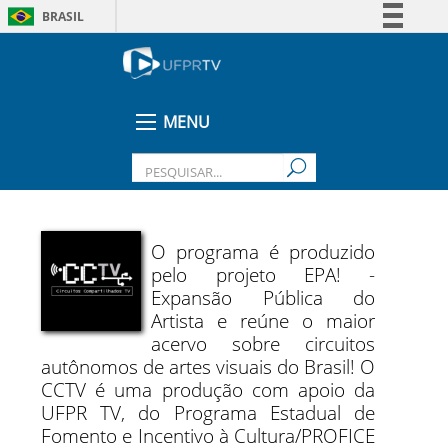
BRASIL
Simplifique!
Comunica BR
Participe
MENU
Acesso à informação
Legislação
Canais
O programa é produzido
pelo projeto EPA! -
Expansão Pública do
Artista e reúne o maior
acervo sobre circuitos
autônomos de artes visuais do Brasil! O
CCTV é uma produção com apoio da
UFPR TV, do Programa Estadual de
Fomento e Incentivo à Cultura/PROFICE