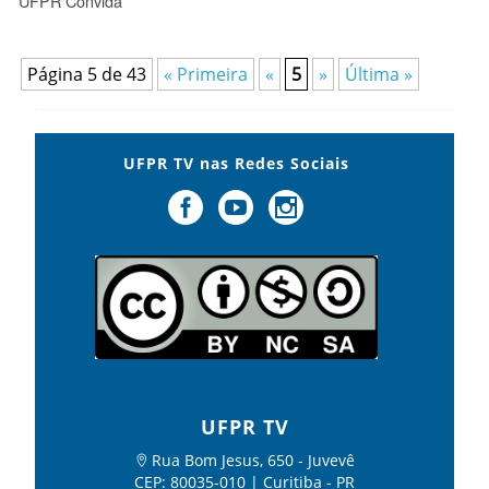
UFPR Convida
Página 5 de 43
« Primeira
«
5
»
Última »
UFPR TV nas Redes Sociais
UFPR TV
Rua Bom Jesus, 650 - Juvevê
CEP: 80035-010 | Curitiba - PR