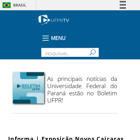
BRASIL
Simplifique!
Comunica BR
Participe
MENU
Acesso à informação
Legislação
Canais
As principais notícias da
Universidade Federal do
Paraná estão no Boletim
UFPR!
Informa | Exposição Novos Caiçaras