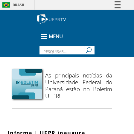
BRASIL
Simplifique!
Comunica BR
Participe
MENU
Acesso à informação
Legislação
Canais
As principais notícias da
Universidade Federal do
Paraná estão no Boletim
UFPR!
Informa | UFPR inaugura