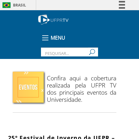
BRASIL
Simplifique!
Comunica BR
Participe
MENU
Acesso à informação
Legislação
Canais
Confira aqui a cobertura
realizada pela UFPR TV
dos principais eventos da
Universidade.
25º Festival de Inverno da UFPR –