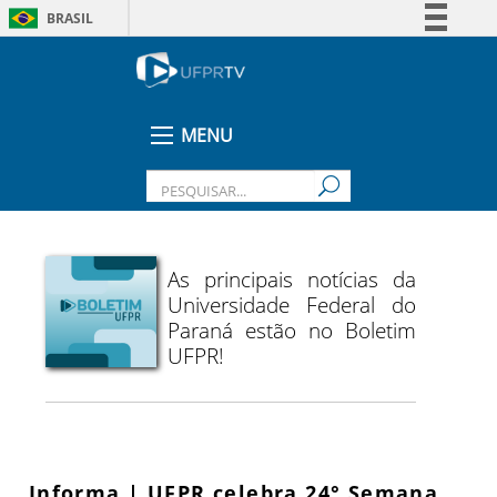
BRASIL
Simplifique!
Comunica BR
Participe
MENU
Acesso à informação
Legislação
Canais
As principais notícias da
Universidade Federal do
Paraná estão no Boletim
UFPR!
Informa | UFPR celebra 24° Semana