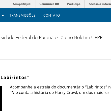
Simplifique!
Comunica BR
Participe
Acesso à infor
TRANSMISSÕES
CONTATO
versidade Federal do Paraná estão no Boletim UFPR!
Labirintos”
Acompanhe a estreia do documentário “Labirintos” no
TV e conta a história de Harry Crowl, um dos maior