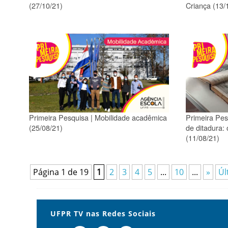
(27/10/21)
Criança (13/
Primeira Pesquisa | Mobilidade acadêmica
Primeira Pes
(25/08/21)
de ditadura:
(11/08/21)
Página 1 de 19
1
2
3
4
5
...
10
...
»
Úl
UFPR TV nas Redes Sociais