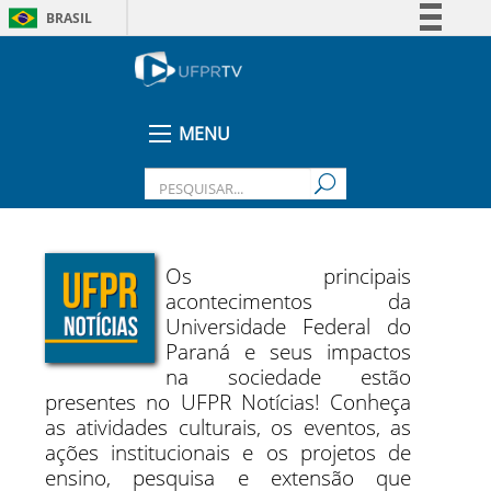
BRASIL
Simplifique!
Comunica BR
Participe
MENU
Acesso à informação
Legislação
Canais
Os principais
acontecimentos da
Universidade Federal do
Paraná e seus impactos
na sociedade estão
presentes no UFPR Notícias! Conheça
as atividades culturais, os eventos, as
ações institucionais e os projetos de
ensino, pesquisa e extensão que