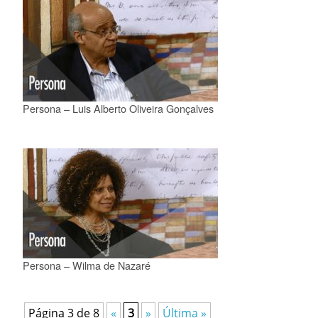
Persona – Luis Alberto Oliveira Gonçalves
Persona – Wilma de Nazaré
Página 3 de 8
«
3
»
Última »