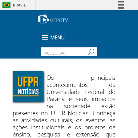
BRASIL
Simplifique!
Comunica BR
Participe
MENU
Acesso à informação
Legislação
Canais
Os principais
acontecimentos da
Universidade Federal do
Paraná e seus impactos
na sociedade estão
presentes no UFPR Notícias! Conheça
as atividades culturais, os eventos, as
ações institucionais e os projetos de
ensino, pesquisa e extensão que