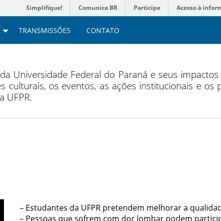
Simplifique!
Comunica BR
Participe
Acesso à infor
TRANSMISSÕES
CONTATO
 da Universidade Federal do Paraná e seus impacto
s culturais, os eventos, as ações institucionais e os
da UFPR.
– Estudantes da UFPR pretendem melhorar a qualidad
– Pessoas que sofrem com dor lombar podem particip