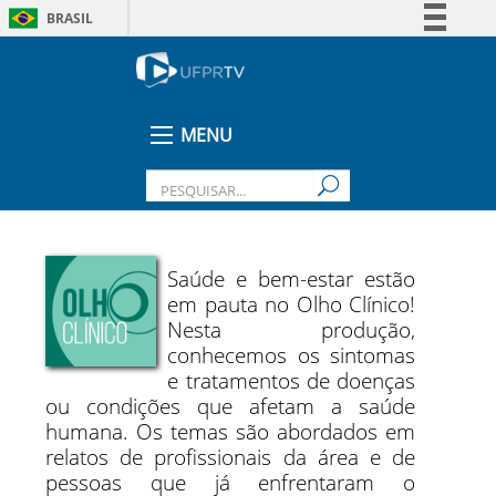
BRASIL
Simplifique!
Comunica BR
Participe
MENU
Acesso à informação
Legislação
Canais
Saúde e bem-estar estão
em pauta no Olho Clínico!
Nesta produção,
conhecemos os sintomas
e tratamentos de doenças
ou condições que afetam a saúde
humana. Os temas são abordados em
relatos de profissionais da área e de
pessoas que já enfrentaram o