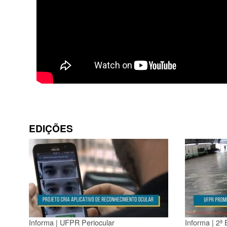
EDIÇÕES
Informa | UFPR Periocular
Informa | 2ª