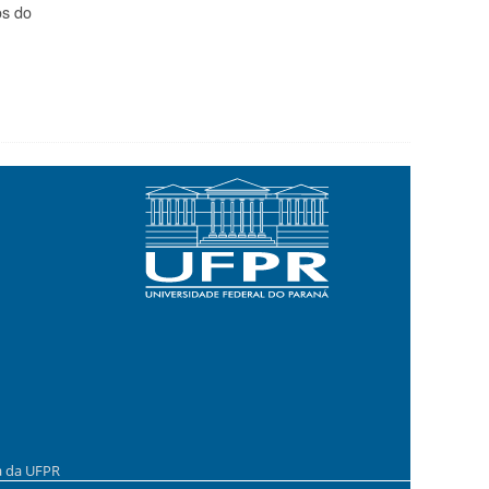
os do
a da UFPR