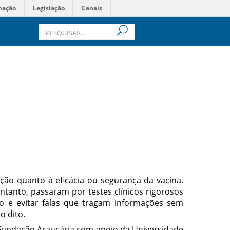
mação
Legislação
Canais
ão quanto à eficácia ou segurança da vacina.
ntanto, passaram por testes clínicos rigorosos
o e evitar falas que tragam informações sem
o dito.
Fundação Araucária com apoio da Universidade