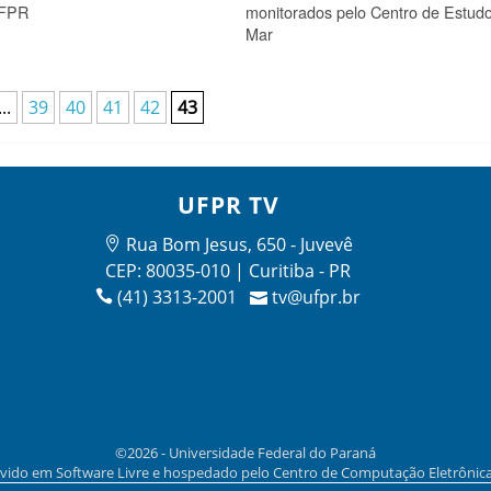
UFPR
monitorados pelo Centro de Estud
Mar
...
39
40
41
42
43
UFPR TV
Rua Bom Jesus, 650 - Juvevê
CEP: 80035-010 | Curitiba - PR
(41) 3313-2001
tv@ufpr.br
©2026 - Universidade Federal do Paraná
vido em Software Livre e hospedado pelo Centro de Computação Eletrônic