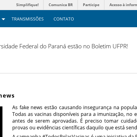
Simplifique!
Comunica BR
Participe
Acesso à infor
TRANSMISSÕES
CONTATO
versidade Federal do Paraná estão no Boletim UFPR!
 news
As fake news estão causando insegurança na populaç
Todas as vacinas disponíveis para a imunização, no e
antes de serem aprovadas. É preciso tomar cuidad
provas ou evidências científicas daquilo que está send
A campanha #TodosPelasVacinas é uma iniciativa da 