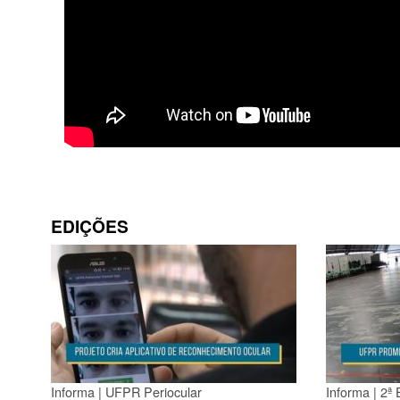
EDIÇÕES
Informa | UFPR Periocular
Informa | 2ª