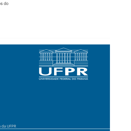
os do
a da UFPR