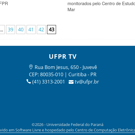
UFPR
monitorados pelo Centro de Estud
Mar
...
39
40
41
42
43
UFPR TV
Rua Bom Jesus, 650 - Juvevê
CEP: 80035-010 | Curitiba - PR
(41) 3313-2001
tv@ufpr.br
©2026 - Universidade Federal do Paraná
vido em Software Livre e hospedado pelo Centro de Computação Eletrônic