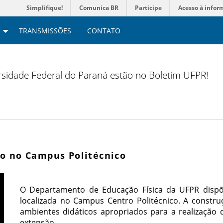
Simplifique!
Comunica BR
Participe
Acesso à infor
TRANSMISSÕES
CONTATO
versidade Federal do Paraná estão no Boletim UFPR!
o no Campus Politécnico
O Departamento de Educação Física da UFPR disp
localizada no Campus Centro Politécnico. A constr
ambientes didáticos apropriados para a realização d
extensão.