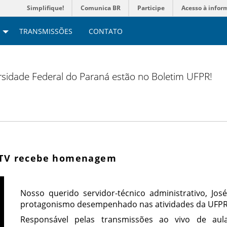
Simplifique!
Comunica BR
Participe
Acesso à infor
TRANSMISSÕES
CONTATO
versidade Federal do Paraná estão no Boletim UFPR!
R TV recebe homenagem
Nosso querido servidor-técnico administrativo, J
protagonismo desempenhado nas atividades da UFPR
Responsável pelas transmissões ao vivo de au