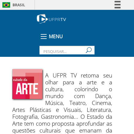
BRASIL
Simplifique!
Comunica BR
Participe
MENU
Acesso à informação
Legislação
Canais
A UFPR TV retoma seu
olhar para a arte e a
cultura, colorindo o
mundo com Dança,
Música, Teatro, Cinema,
Artes Plásticas e Visuais, Literatura,
Fotografia, Gastronomia... O Estado da
Arte tem como proposta aprofundar as
questões culturais que emanam da