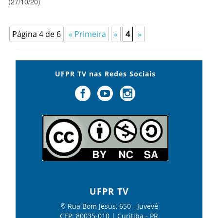
(27/10/20)
Página 4 de 6
« Primeira
«
4
»
UFPR TV nas Redes Sociais
UFPR TV
Rua Bom Jesus, 650 - Juvevê
CEP: 80035-010 | Curitiba - PR