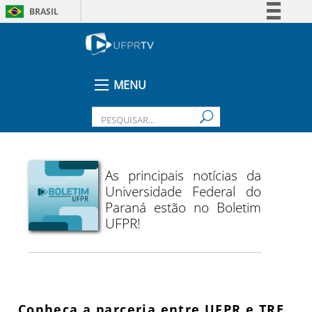
BRASIL
Simplifique!
Comunica BR
Participe
MENU
Acesso à informação
Legislação
Canais
As principais notícias da
Universidade Federal do
Paraná estão no Boletim
UFPR!
Conheça a parceria entre UFPR e TRE