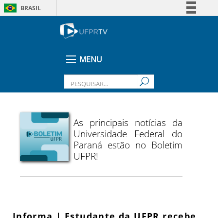
BRASIL
Simplifique!
Comunica BR
Participe
MENU
Acesso à informação
Legislação
Canais
As principais notícias da
Universidade Federal do
Paraná estão no Boletim
UFPR!
Informa | Estudante da UFPR recebe