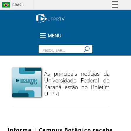
BRASIL
Simplifique!
Comunica BR
Participe
MENU
Acesso à informação
Legislação
Canais
As principais notícias da
Universidade Federal do
Paraná estão no Boletim
UFPR!
Informa | Campus Botânico recebe