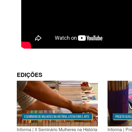
EDIÇÕES
Informa | II Seminário Mulheres na História
Informa | Pr