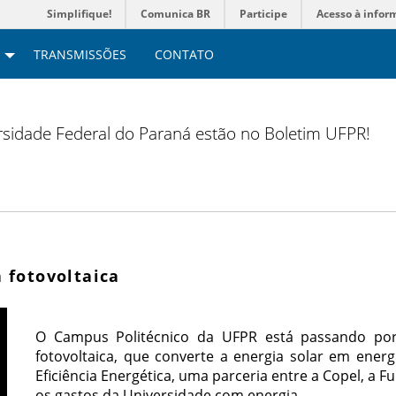
Simplifique!
Comunica BR
Participe
Acesso à infor
TRANSMISSÕES
CONTATO
versidade Federal do Paraná estão no Boletim UFPR!
 fotovoltaica
O Campus Politécnico da UFPR está passando po
fotovoltaica, que converte a energia solar em energia
Eficiência Energética, uma parceria entre a Copel, a 
os gastos da Universidade com energia.