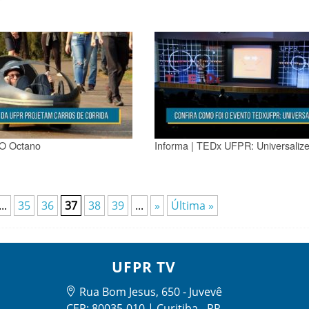
CO Octano
Informa | TEDx UFPR: Universalize
...
35
36
37
38
39
...
»
Última »
UFPR TV
Rua Bom Jesus, 650 - Juvevê
CEP: 80035-010 | Curitiba - PR