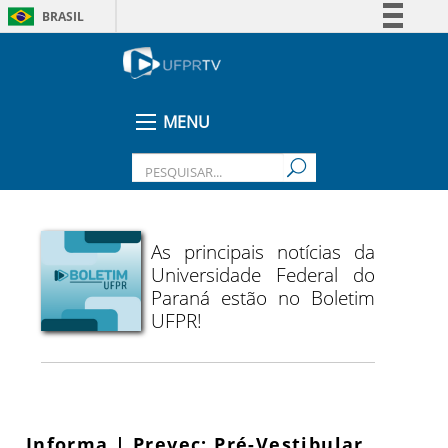
BRASIL
Simplifique!
Comunica BR
Participe
MENU
Acesso à informação
Legislação
Canais
As principais notícias da
Universidade Federal do
Paraná estão no Boletim
UFPR!
Informa | Prevec: Pré-Vestibular