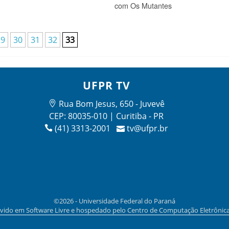
com Os Mutantes
29
30
31
32
33
UFPR TV
Rua Bom Jesus, 650 - Juvevê
CEP: 80035-010 | Curitiba - PR
(41) 3313-2001
tv@ufpr.br
©2026 - Universidade Federal do Paraná
vido em Software Livre e hospedado pelo Centro de Computação Eletrônic