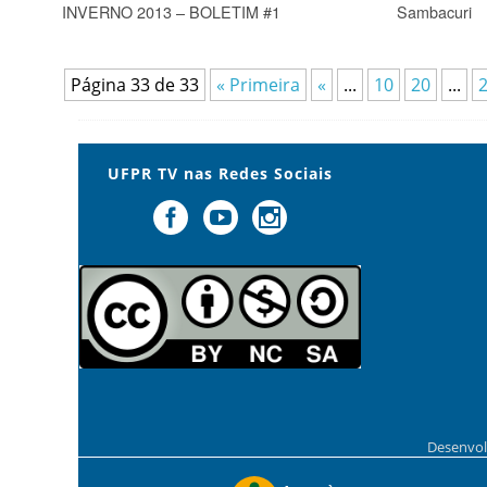
INVERNO 2013 – BOLETIM #1
Sambacuri
Página 33 de 33
« Primeira
«
...
10
20
...
UFPR TV nas Redes Sociais
Desenvol