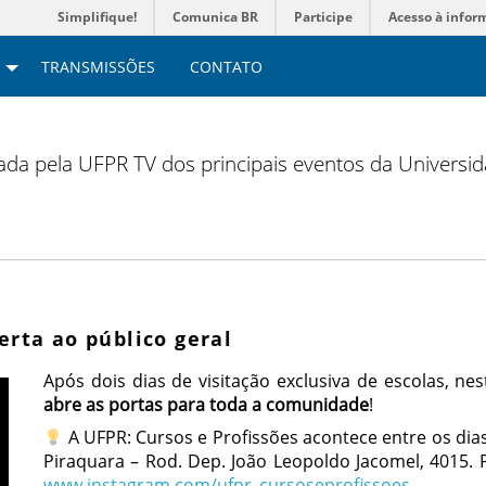
Simplifique!
Comunica BR
Participe
Acesso à infor
TRANSMISSÕES
CONTATO
zada pela UFPR TV dos principais eventos da Universi
erta ao público geral
Após dois dias de visitação exclusiva de escolas, n
abre as portas para toda a comunidade
!
A UFPR: Cursos e Profissões acontece entre os dia
Piraquara – Rod. Dep. João Leopoldo Jacomel, 4015. 
www.instagram.com/ufpr_cursoseprofissoes
.