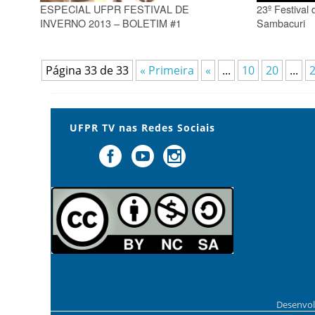
ESPECIAL UFPR FESTIVAL DE
23º Festival
INVERNO 2013 – BOLETIM #1
Sambacuri
Página 33 de 33
« Primeira
«
...
10
20
...
UFPR TV nas Redes Sociais
Desenvol