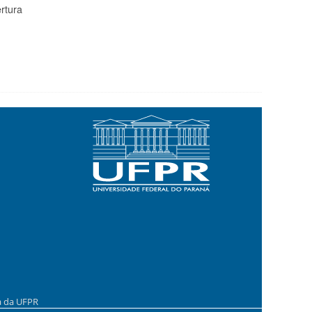
rtura
a da UFPR