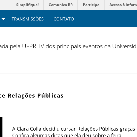
Simplifique!
Comunica BR
Participe
Acesso à infor
TRANSMISSÕES
CONTATO
zada pela UFPR TV dos principais eventos da Universi
te Relações Públicas
A Clara Colla decidiu cursar Relações Públicas graças
Confira algumas dicas que ela deu sobre a feira.