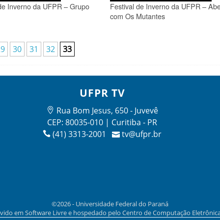
 de Inverno da UFPR – Grupo
Festival de Inverno da UFPR – Abe
com Os Mutantes
29
30
31
32
33
UFPR TV
Rua Bom Jesus, 650 - Juvevê
CEP: 80035-010 | Curitiba - PR
(41) 3313-2001
tv@ufpr.br
©2026 - Universidade Federal do Paraná
vido em Software Livre e hospedado pelo Centro de Computação Eletrônic