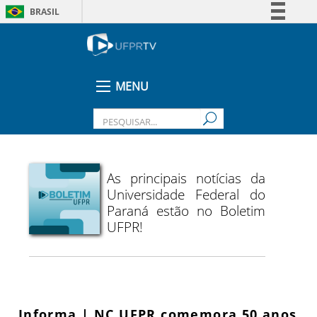
BRASIL
Simplifique!
Comunica BR
Participe
MENU
Acesso à informação
Legislação
Canais
As principais notícias da
Universidade Federal do
Paraná estão no Boletim
UFPR!
Informa | NC UFPR comemora 50 anos