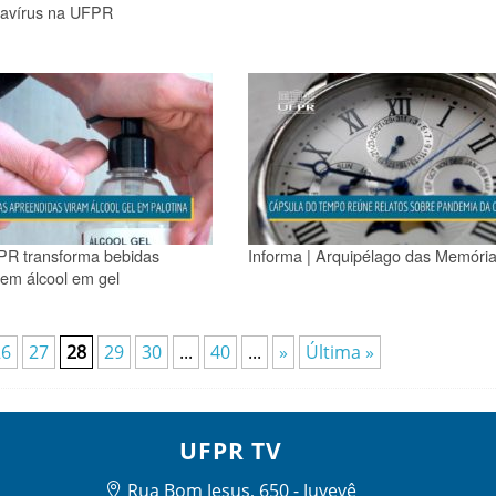
navírus na UFPR
PR transforma bebidas
Informa | Arquipélago das Memóri
em álcool em gel
26
27
28
29
30
...
40
...
»
Última »
UFPR TV
Rua Bom Jesus, 650 - Juvevê