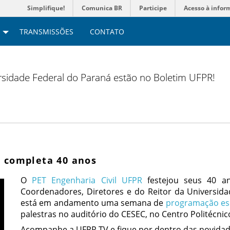
Simplifique!
Comunica BR
Participe
Acesso à infor
TRANSMISSÕES
CONTATO
versidade Federal do Paraná estão no Boletim UFPR!
R completa 40 anos
O
PET Engenharia Civil UFPR
festejou seus 40 a
Coordenadores, Diretores e do Reitor da Universid
está em andamento uma semana de
programação es
palestras no auditório do CESEC, no Centro Politécnic
Acompanhe a UFPR TV e fique por dentro das novidad