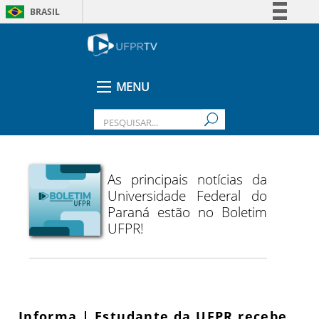
BRASIL
Simplifique!
Comunica BR
Participe
MENU
Acesso à informação
Legislação
Canais
As principais notícias da
Universidade Federal do
Paraná estão no Boletim
UFPR!
Informa | Estudante da UFPR recebe