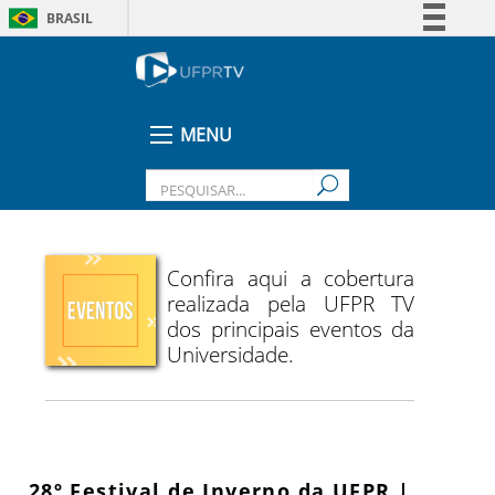
BRASIL
Simplifique!
Comunica BR
Participe
MENU
Acesso à informação
Legislação
Canais
Confira aqui a cobertura
realizada pela UFPR TV
dos principais eventos da
Universidade.
28º Festival de Inverno da UFPR |