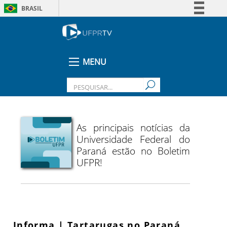
BRASIL
Simplifique!
Comunica BR
Participe
MENU
Acesso à informação
Legislação
Canais
As principais notícias da
Universidade Federal do
Paraná estão no Boletim
UFPR!
Informa | Tartarugas no Paraná