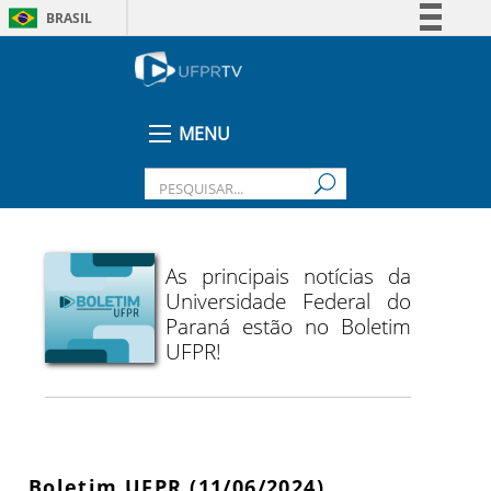
BRASIL
Simplifique!
Comunica BR
Participe
MENU
Acesso à informação
Legislação
Canais
As principais notícias da
Universidade Federal do
Paraná estão no Boletim
UFPR!
Boletim UFPR (11/06/2024)