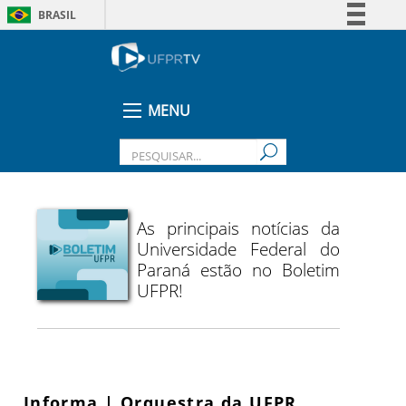
BRASIL
Simplifique!
Comunica BR
Participe
MENU
Acesso à informação
Legislação
Canais
As principais notícias da
Universidade Federal do
Paraná estão no Boletim
UFPR!
Informa | Orquestra da UFPR